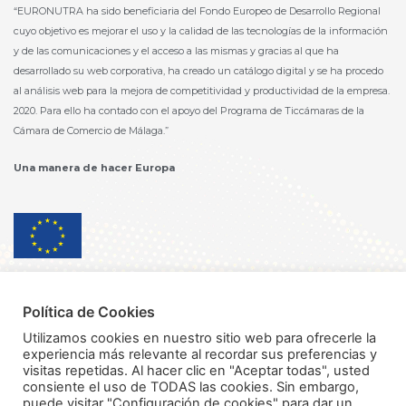
“EURONUTRA ha sido beneficiaria del Fondo Europeo de Desarrollo Regional
cuyo objetivo es mejorar el uso y la calidad de las tecnologías de la información
y de las comunicaciones y el acceso a las mismas y gracias al que ha
desarrollado su web corporativa, ha creado un catálogo digital y se ha procedo
al análisis web para la mejora de competitividad y productividad de la empresa.
2020. Para ello ha contado con el apoyo del Programa de Ticcámaras de la
Cámara de Comercio de Málaga.”
Una manera de hacer Europa
Política de privacidad
Política de Cookies
Política de seguridad información
Utilizamos cookies en nuestro sitio web para ofrecerle la
experiencia más relevante al recordar sus preferencias y
Política de Calidad y Medioambiente
visitas repetidas. Al hacer clic en "Aceptar todas", usted
consiente el uso de TODAS las cookies. Sin embargo,
Política de inocuidad de los alimentos
puede visitar "Configuración de cookies" para dar un