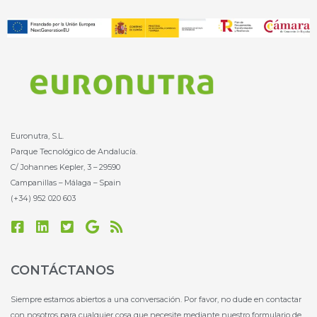
Euronutra, S.L.
Parque Tecnológico de Andalucía.
C/ Johannes Kepler, 3 – 29590
Campanillas – Málaga – Spain
(+34) 952 020 603
F
L
T
G
R
a
i
w
o
s
c
n
i
o
s
e
k
t
g
CONTÁCTANOS
b
e
t
l
o
d
e
e
Siempre estamos abiertos a una conversación. Por favor, no dude en contactar
o
i
r
con nosotros para cualquier cosa que necesite mediante nuestro formulario de