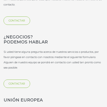
k
n
-
contacto.
-
s
s
q
q
u
CONTACTAR
u
a
a
r
r
e
e
¿NEGOCIOS?
PODEMOS HABLAR
Si usted tiene alguna pregunta acerca de nuestros servicios o productos, por
favor póngase en contacto con nosotros mediante el siguiente formulario.
Alguien de nuestro equipo se pondrá en contacto con usted tan pronto como
sea posible.
CONTACTAR
UNIÓN EUROPEA