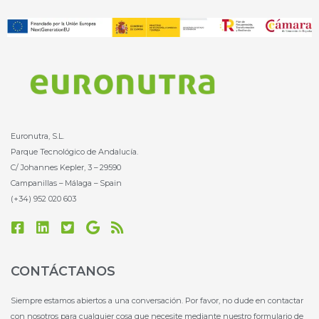
Euronutra, S.L.
Parque Tecnológico de Andalucía.
C/ Johannes Kepler, 3 – 29590
Campanillas – Málaga – Spain
(+34) 952 020 603
F
L
T
G
R
a
i
w
o
s
c
n
i
o
s
e
k
t
g
CONTÁCTANOS
b
e
t
l
o
d
e
e
Siempre estamos abiertos a una conversación. Por favor, no dude en contactar
o
i
r
con nosotros para cualquier cosa que necesite mediante nuestro formulario de