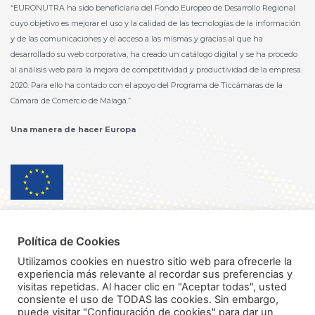
“EURONUTRA ha sido beneficiaria del Fondo Europeo de Desarrollo Regional
cuyo objetivo es mejorar el uso y la calidad de las tecnologías de la información
y de las comunicaciones y el acceso a las mismas y gracias al que ha
desarrollado su web corporativa, ha creado un catálogo digital y se ha procedo
al análisis web para la mejora de competitividad y productividad de la empresa.
2020. Para ello ha contado con el apoyo del Programa de Ticcámaras de la
Cámara de Comercio de Málaga.”
Una manera de hacer Europa
Política de privacidad
Política de Cookies
Política de seguridad información
Utilizamos cookies en nuestro sitio web para ofrecerle la
experiencia más relevante al recordar sus preferencias y
Política de Calidad y Medioambiente
visitas repetidas. Al hacer clic en "Aceptar todas", usted
consiente el uso de TODAS las cookies. Sin embargo,
Política de inocuidad de los alimentos
puede visitar "Configuración de cookies" para dar un