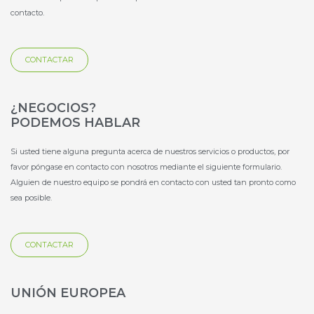
k
n
-
contacto.
-
s
s
q
q
u
CONTACTAR
u
a
a
r
r
e
e
¿NEGOCIOS?
PODEMOS HABLAR
Si usted tiene alguna pregunta acerca de nuestros servicios o productos, por
favor póngase en contacto con nosotros mediante el siguiente formulario.
Alguien de nuestro equipo se pondrá en contacto con usted tan pronto como
sea posible.
CONTACTAR
UNIÓN EUROPEA