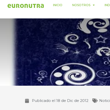
Ir
INICIO
NOSOTROS
IN
al
contenido
Publicado el
18 de Dic de 2012
Notic