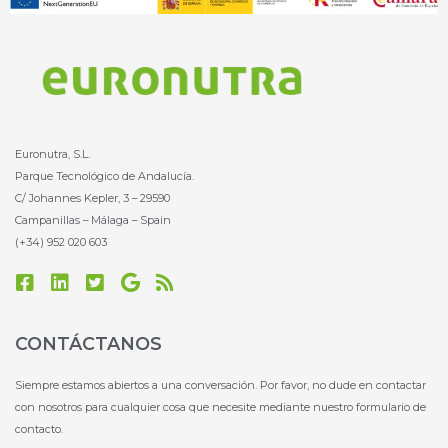
Euronutra, S.L.
Parque Tecnológico de Andalucía.
C/ Johannes Kepler, 3 – 29590
Campanillas – Málaga – Spain
(+34) 952 020 603
F
L
T
G
R
a
i
w
o
s
c
n
i
o
s
e
k
t
g
CONTÁCTANOS
b
e
t
l
o
d
e
e
Siempre estamos abiertos a una conversación. Por favor, no dude en contactar
o
i
r
con nosotros para cualquier cosa que necesite mediante nuestro formulario de
k
n
-
contacto.
-
s