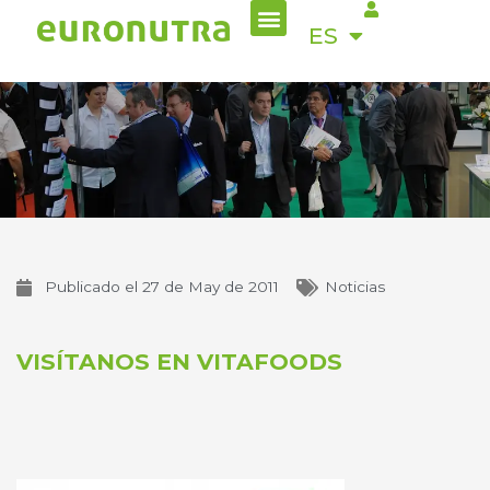
Menu
Ir
EN
ES
al
contenido
Publicado el
27 de May de 2011
Noticias
VISÍTANOS EN VITAFOODS