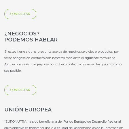
s
q
q
u
CONTACTAR
u
a
a
r
r
e
e
¿NEGOCIOS?
PODEMOS HABLAR
Si usted tiene alguna pregunta acerca de nuestros servicios o productos, por
favor póngase en contacto con nosotros mediante el siguiente formulario.
Alguien de nuestro equipo se pondrá en contacto con usted tan pronto como
sea posible.
CONTACTAR
UNIÓN EUROPEA
“EURONUTRA ha sido beneficiaria del Fondo Europeo de Desarrollo Regional
cuyo objetivo es mejorar el uso y la calidad de las tecnologías de la información