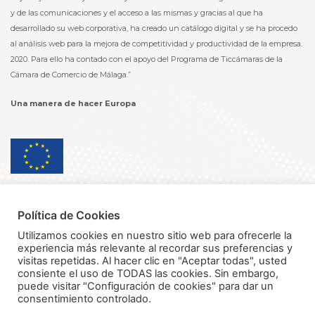
y de las comunicaciones y el acceso a las mismas y gracias al que ha
desarrollado su web corporativa, ha creado un catálogo digital y se ha procedo
al análisis web para la mejora de competitividad y productividad de la empresa.
2020. Para ello ha contado con el apoyo del Programa de Ticcámaras de la
Cámara de Comercio de Málaga.”
Una manera de hacer Europa
Política de privacidad
Política de Cookies
Política de seguridad información
Utilizamos cookies en nuestro sitio web para ofrecerle la
experiencia más relevante al recordar sus preferencias y
Política de Calidad y Medioambiente
visitas repetidas. Al hacer clic en "Aceptar todas", usted
consiente el uso de TODAS las cookies. Sin embargo,
Política de inocuidad de los alimentos
puede visitar "Configuración de cookies" para dar un
consentimiento controlado.
Aviso Legal