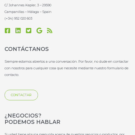
C/ Johannes Kepler, 3 – 29590
Campanillas – Málaga – Spain
(+34) 952 020 603
F
L
T
G
R
a
i
w
o
s
c
n
i
o
s
e
k
t
g
CONTÁCTANOS
b
e
t
l
o
d
e
e
Siempre estamos abiertos a una conversación. Por favor, no dude en contactar
o
i
r
con nosotros para cualquier cosa que necesite mediante nuestro formulario de
k
n
-
contacto.
-
s
s
q
q
u
CONTACTAR
u
a
a
r
r
e
e
¿NEGOCIOS?
PODEMOS HABLAR
Si usted tiene alguna pregunta acerca de nuestros servicios o productos, por